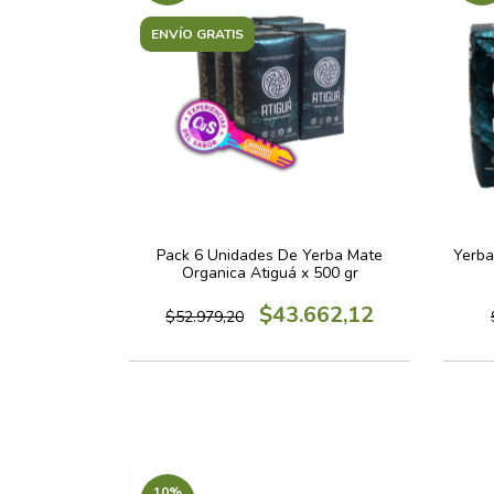
ENVÍO GRATIS
Pack 6 Unidades De Yerba Mate
Yerba
Organica Atiguá x 500 gr
$43.662,12
$52.979,20
10
%