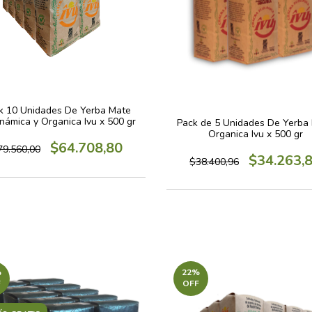
k 10 Unidades De Yerba Mate
inámica y Organica Ivu x 500 gr
Pack de 5 Unidades De Yerba
Organica Ivu x 500 gr
$64.708,80
79.560,00
$34.263,
$38.400,96
%
22
%
F
OFF