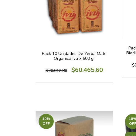
Pac
Biod
Pack 10 Unidades De Yerba Mate
Organica Ivu x 500 gr
$
$60.465,60
$70.012,80
10
%
18
OFF
OF