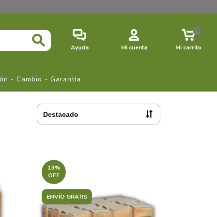
0
Ayuda
Mi cuenta
Mi carrito
ión - Cambio - Garantía
13
%
OFF
ENVÍO GRATIS