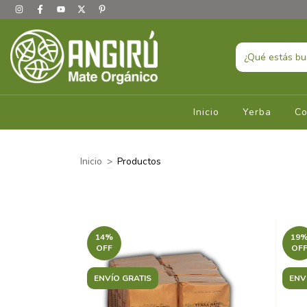
Inicio
Yerba
Co
Inicio
>
Productos
14
%
19
OFF
OF
ENVÍO GRATIS
ENV