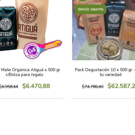
ENVÍO GRATIS
 Mate Organica Atiguá x 500 gr
Pack Degustación 10 x 500 gr -
c/Bolsa para regalo
tu variedad
$6.470,88
$62.587,
$6.958,44
$74.786,40