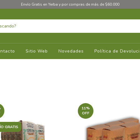
Envío Gratis en Yerba y por compras de más de $60.000
ntacto
Sitio Web
Novedades
Política de Devoluc
%
11
%
F
OFF
ÍO GRATIS