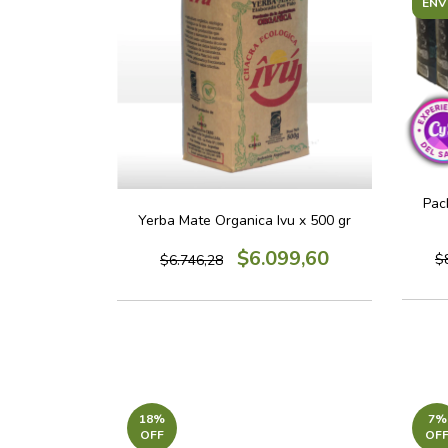
ENV
Pac
Yerba Mate Organica Ivu x 500 gr
$6.099,60
$
$6.746,28
18
%
7
%
OFF
OF