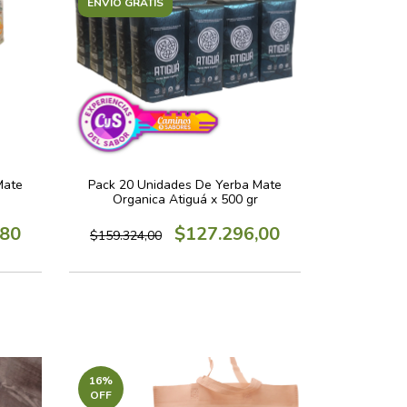
ENVÍO GRATIS
Mate
Pack 20 Unidades De Yerba Mate
Organica Atiguá x 500 gr
,80
$127.296,00
$159.324,00
16
%
OFF