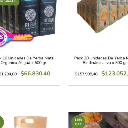
ÍO GRATIS
k 10 Unidades De Yerba Mate
Pack 20 Unidades De Yerba 
Organica Atiguá x 500 gr
Biodinámica Ivu x 500 gr
$66.830,40
$123.052
81.294,00
$157.998,40
16
%
F
OFF