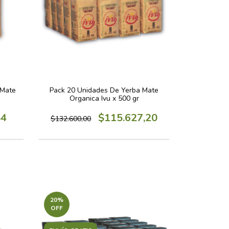
 Mate
Pack 20 Unidades De Yerba Mate
Organica Ivu x 500 gr
84
$115.627,20
$132.600,00
20
%
OFF